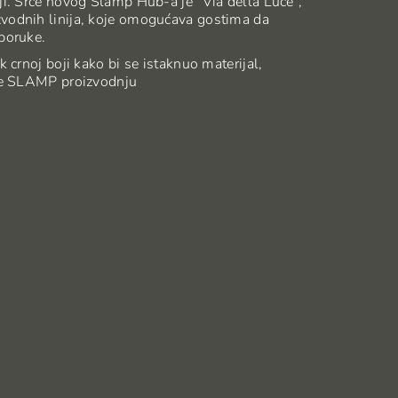
ji. Srce novog Slamp Hub-a je “Via della Luce”,
zvodnih linija, koje omogućava gostima da
poruke.
k crnoj boji kako bi se istaknuo materijal,
ale SLAMP proizvodnju