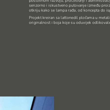
poslovnom razvoju, proizvodnji i administraci
senzorno i iskustveno putovanje između proi
otkriju kako se lampa rađa, od koncepta do is
Projekt kreiran sa lattonedil pločama u metali
originalnost i boja koje su oduvijek odlikov