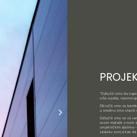
PROJE
“Odlučili smo da napr
više svjetla, rezervir
Okružili smo se bamb
u sredinu smo stavili 
Odlučili smo se za van
ovom metalik crnom z
umjetničkim djelima –
zalasku sunca kao da 