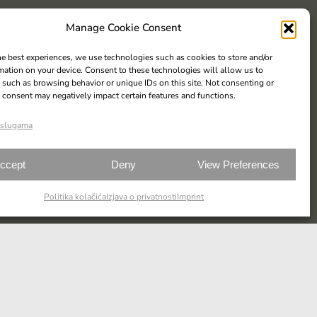
Manage Cookie Consent
he best experiences, we use technologies such as cookies to store and/or
mation on your device. Consent to these technologies will allow us to
 such as browsing behavior or unique IDs on this site. Not consenting or
consent may negatively impact certain features and functions.
 uslugama
ccept
Deny
View Preferences
Politika kolačića
Izjava o privatnosti
Imprint