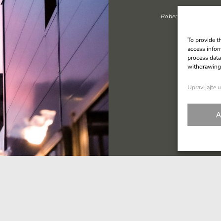
Roberto Ziliani
To provide t
access infor
process data
withdrawing 
Upravljajte
A