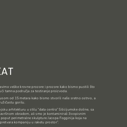
KAT
avimo velike krovne prozore i prozore kako bismo pustili što
ajući tamna područja za testiranje proizvoda.
usom od 15 metara kako bismo stvorili naše sretno ostrvo, a
ružičastu gorilu.
jsku arhitekturu u stilu “data centra” Silicijumske doline, sa
avršnom obradom, ali smo je kontaminirali živopisnim
 poput perimetralne skulpture Jacopa Fogginija koja na
pretvara kompaniju u raketu prostor”.