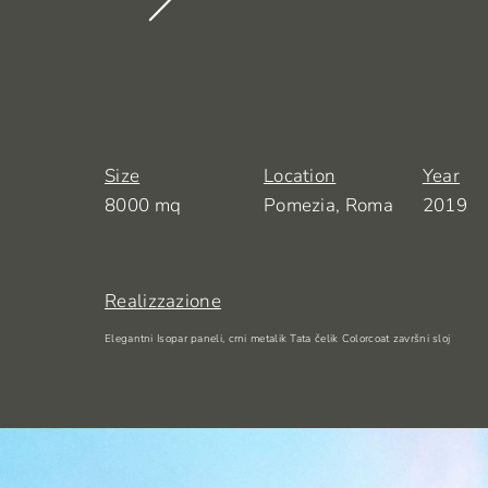
Size
Location
Year
8000 mq
Pomezia, Roma
2019
Realizzazione
Elegantni Isopar paneli, crni metalik Tata čelik Colorcoat završni sloj